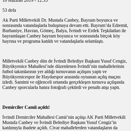
10 Haziran 2019 - 12:35
53 defa
Ak Parti Milletvekili Dr. Mustafa Canbey, Bayram boyunca ve
sonrasında vatandaşlarla buluşmaya devam etti. Bayram’da Edremit,
Burhaniye, Havran, Gömeç, Balya, İvrindi ve Erdek Teşkilatları ile
bayramlaşan Canbey bayram boyunca ve sonrasında birçok köy
hayrına ve programa katıldı ve vatandaşlarla selamlaştı.
Milletvekili Canbey dün de İvrindi Belediye Başkanı Yusuf Cengiz,
Büyükyenice Mahallesi’nde düzenlenen İvrindi’nin mahallelerinin
futbol takımlarının yer aldığı turnuvanın açılışını yaptı ve
Büyükyenicespor ile Haydarspor arasında oynanan açılış maçını
izledi. Samimi ve eğlenceli ortamda gerçekleşen turnuva açılışında
Canbey sporcularla hatıra fotoğrafı çektirdi ve penaltı atışı yaptı.
Demirciler Camii açıldı!
İvrindi Demirciler Mahallesi Camii’nin açılışı AK Parti Milletvekili
Mustafa Canbey ve İvrindi Belediye Başkanı Yusuf Cengiz’in
katılımıyla ibadete açıldı. Civar mahallelerden vatandaşların da