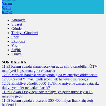
Yaşam
Sağlık
Künye
Anasayfa
Siyaset
Gündem
Türkiye Gündemi
Spor
Ekonomi
Yaşam
Sağlık
Künye
SON DAKİKA
11:33
Kasım ayında alınabilecek en ucuz sıfır otomobiller: ÖTV
muafiyeti kapsamına girecek araçlar
12:06
Merkez Bankası enflasyonda gıda ve enerjiye dikkat çekti
12:05
Cevdet Yılmaz: Enflasyonu tek haneye düşüreceğiz
12:02
Emekliye yönelik 5000 TL’lik ikramiye ne zaman yatacak,
dul ve yetimler ne kadar alacak?
11:59
Bakan Ersoy açıkladı: Antalya’ya gelen turist sayısı 15
milyonu geçti
11:58
Kasım ayında e-ticarette 300-400 milyar liralık alışveriş
beklentisi