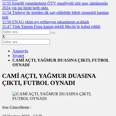
11:55
Engelli vatandaşların ÖTV muafiyetli sıfır araç alımlarında
2024 yılı üst limiti belli oldu.
11:54
Türkiye’de üretilen ilk şarj edilebilir hibrit otomobil banttan
indi
11:50
ENAG ekim ayı enflasyon rakamlarını açıkladı
11:47
Türk Yatırım Fonu kanun teklifi Meclis’te kabul edildi
X
Anasayfa
Siyaset
CAMİ AÇTI, YAĞMUR DUASINA ÇIKTI, FUTBOL
OYNADI
CAMİ AÇTI, YAĞMUR DUASINA
ÇIKTI, FUTBOL OYNADI
Son Güncelleme :