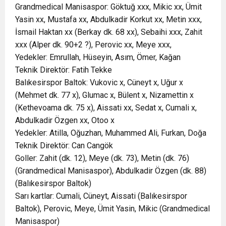
Grandmedical Manisaspor: Göktuğ xxx, Mikic xx, Ümit
Yasin xx, Mustafa xx, Abdulkadir Korkut xx, Metin xxx,
İsmail Haktan xx (Berkay dk. 68 xx), Sebaihi xxx, Zahit
xxx (Alper dk. 90+2 ?), Perovic xx, Meye xxx,
Yedekler: Emrullah, Hüseyin, Asım, Ömer, Kağan
Teknik Direktör: Fatih Tekke
Balıkesirspor Baltok: Vukovic x, Cüneyt x, Uğur x
(Mehmet dk. 77 x), Glumac x, Bülent x, Nizamettin x
(Kethevoama dk. 75 x), Aissati xx, Sedat x, Cumali x,
Abdulkadir Özgen xx, Otoo x
Yedekler: Atilla, Oğuzhan, Muhammed Ali, Furkan, Doğa
Teknik Direktör: Can Cangök
Goller: Zahit (dk. 12), Meye (dk. 73), Metin (dk. 76)
(Grandmedical Manisaspor), Abdulkadir Özgen (dk. 88)
(Balıkesirspor Baltok)
Sarı kartlar: Cumali, Cüneyt, Aissati (Balıkesirspor
Baltok), Perovic, Meye, Ümit Yasin, Mikic (Grandmedical
Manisaspor)