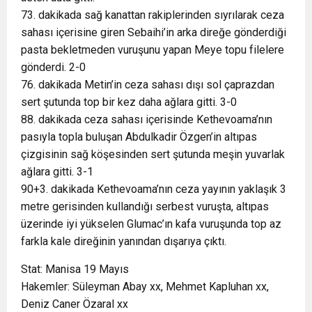
73. dakikada sağ kanattan rakiplerinden sıyrılarak ceza
sahası içerisine giren Sebaihi’in arka direğe gönderdiği
pasta bekletmeden vuruşunu yapan Meye topu filelere
gönderdi. 2-0
76. dakikada Metin’in ceza sahası dışı sol çaprazdan
sert şutunda top bir kez daha ağlara gitti. 3-0
88. dakikada ceza sahası içerisinde Kethevoama’nın
pasıyla topla buluşan Abdulkadir Özgen’in altıpas
çizgisinin sağ köşesinden sert şutunda meşin yuvarlak
ağlara gitti. 3-1
90+3. dakikada Kethevoama’nın ceza yayının yaklaşık 3
metre gerisinden kullandığı serbest vuruşta, altıpas
üzerinde iyi yükselen Glumac’ın kafa vuruşunda top az
farkla kale direğinin yanından dışarıya çıktı.
Stat: Manisa 19 Mayıs
Hakemler: Süleyman Abay xx, Mehmet Kapluhan xx,
Deniz Caner Özaral xx