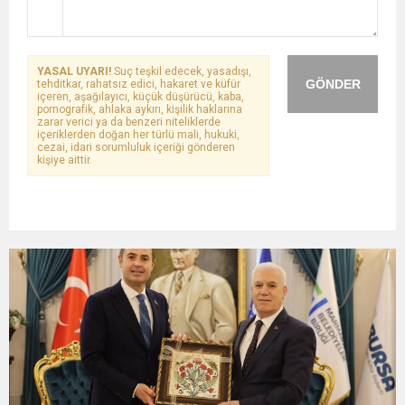
YASAL UYARI!
Suç teşkil edecek, yasadışı,
GÖNDER
tehditkar, rahatsız edici, hakaret ve küfür
içeren, aşağılayıcı, küçük düşürücü, kaba,
pornografik, ahlaka aykırı, kişilik haklarına
zarar verici ya da benzeri niteliklerde
içeriklerden doğan her türlü mali, hukuki,
cezai, idari sorumluluk içeriği gönderen
kişiye aittir.