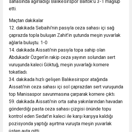
sahasında ağırladığı Balıkesirspor Baltok’u 3-1 mağlup
etti.
Maçtan dakikalar
12. dakikada Sebaihi’nin pasıyla ceza sahası içi sağ
çaprazda topla buluşan Zahit’in şutunda meşin yuvarlak
ağlarla buluştu. 1-0
14. dakikada Aissati’nin pasıyla topa sahip olan
Abdukadir Özgen’in rakip ceza yayının solundan sert
vuruşunda kaleci Göktuğ, meşin yuvarlağı kornere
tokatladı.
34. dakikada hızlı gelişen Balıkesirspor atağında
Aissati’nin ceza sahası içi sol çaprazdan sert vuruşunda
top Manisaspor savunmasına çarparak kornere çıktı.
59. dakikada Aissati’nin orta saha yakınlarından havadan
gönderdiği pasta ceza sahası çizgisi önünde topu
kontrol eden Sedat’ın kaleci ile karşı karşıya kaldığı
pozisyonda yaptığı aşırtma vuruşta meşin yuvarlak
üsten auta gitti.