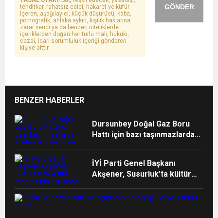
YASAL UYARI!
Suç teşkil edecek, yasadışı,
GÖNDER
tehditkar, rahatsız edici, hakaret ve küfür
içeren, aşağılayıcı, küçük düşürücü, kaba,
pornografik, ahlaka aykırı, kişilik haklarına
zarar verici ya da benzeri niteliklerde
içeriklerden doğan her türlü mali, hukuki,
cezai, idari sorumluluk içeriği gönderen
kişiye aittir.
BENZER HABERLER
Dursunbey Doğal Gaz Boru
Hattı için bazı taşınmazlarda
acele kamulaştırma kararı
İYİ Parti Genel Başkanı
Akşener, Susurluk’ta kültür
merkezinin açılışında konuştu