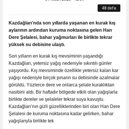
48 defa
11:55
Sağlık
Engelli vatandaşların ÖTV muafiyetli sıfır araç
alışveriş beklentisi
Kazdağları’nda son yıllarda yaşanan en kurak kış
11:54
Künye
Türkiye’de üretilen ilk şarj edilebilir hibrit
alımlarında 2024 yılı üst limiti belli oldu.
aylarının ardından kuruma noktasına gelen Han
Dere Şelalesi, bahar yağmurları ile birlikte tekrar
yüksek su debisine ulaştı.
11:50
ENAG ekim ayı enflasyon rakamlarını açıkladı
otomobil banttan indi
Son yılların en kurak kış mevsiminin yaşandığı
11:47
Kazdağları, yetersiz yağış nedeniyle sıkıntılı günler
Türk Yatırım Fonu kanun teklifi Meclis’te kabul
yaşıyordu. Kış mevsiminde özellikle yetersiz kalan kar
yağışı nedeniyle birçok pınarın su debisinde azalmalar
edildi
görüldü. Yüzlerce dere ve onlarca şelale kuraklıktan
nasibini aldı. Bir haftadır bölgede etkili olan yağışlarla
birlikte dereler ve şelaleler tekrar suya kavuştu.
Kazdağları’nın gizli güzelliklerinden biri olan Han Dere
Şelalesi de kuruma noktasına kadar gelirken, bahar
yağışlarıyla birlikte tek