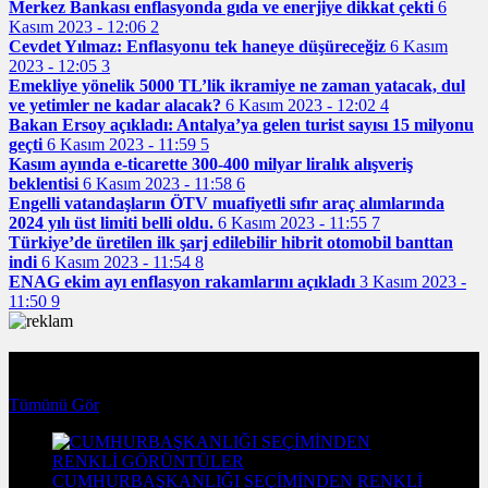
Merkez Bankası enflasyonda gıda ve enerjiye dikkat çekti
6
Kasım 2023 - 12:06
2
Cevdet Yılmaz: Enflasyonu tek haneye düşüreceğiz
6 Kasım
2023 - 12:05
3
Emekliye yönelik 5000 TL’lik ikramiye ne zaman yatacak, dul
ve yetimler ne kadar alacak?
6 Kasım 2023 - 12:02
4
Bakan Ersoy açıkladı: Antalya’ya gelen turist sayısı 15 milyonu
geçti
6 Kasım 2023 - 11:59
5
Kasım ayında e-ticarette 300-400 milyar liralık alışveriş
beklentisi
6 Kasım 2023 - 11:58
6
Engelli vatandaşların ÖTV muafiyetli sıfır araç alımlarında
2024 yılı üst limiti belli oldu.
6 Kasım 2023 - 11:55
7
Türkiye’de üretilen ilk şarj edilebilir hibrit otomobil banttan
indi
6 Kasım 2023 - 11:54
8
ENAG ekim ayı enflasyon rakamlarını açıkladı
3 Kasım 2023 -
11:50
9
Foto Galeri
Tümünü Gör
CUMHURBAŞKANLIĞI SEÇİMİNDEN RENKLİ