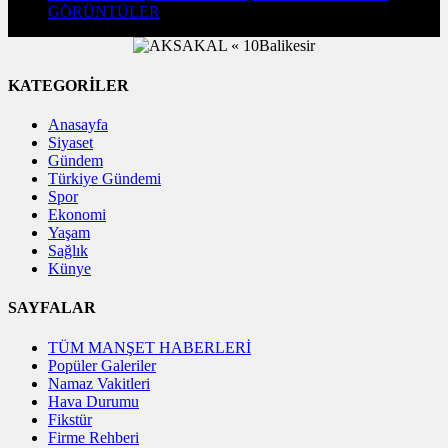
GÖRÜNTÜLER
KATEGORİLER
Anasayfa
Siyaset
Gündem
Türkiye Gündemi
Spor
Ekonomi
Yaşam
Sağlık
Künye
SAYFALAR
TÜM MANŞET HABERLERİ
Popüler Galeriler
Namaz Vakitleri
Hava Durumu
Fikstür
Firme Rehberi