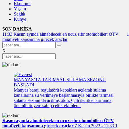
Ekonomi
Yaşam
Sağlık
Künye
SON DAKİKA
11:33
Kasım ayında alınabilecek en ucuz sıfır otomobiller: ÖTV
1
muafiyeti kapsamına girecek araçlar
X
MANYAS’TA TARIMSAL SULAMA SEZONU
BAŞLADI
Manyas barajı regülatörü kapakları açılarak sulama
kanallarına su verilmeye başlanmasıyla birlikte tarımsal
sulama sezonu da açılmış oldu. Çiftçiler ilçe tarımında
önemli bir yere sahip çeltik ekimler...
Kasım ayında alınabilecek en ucuz sıfır otomobiller: ÖTV
muafiyeti kapsamına girecek araçlar
7 Kasım 2023 - 11:33
1