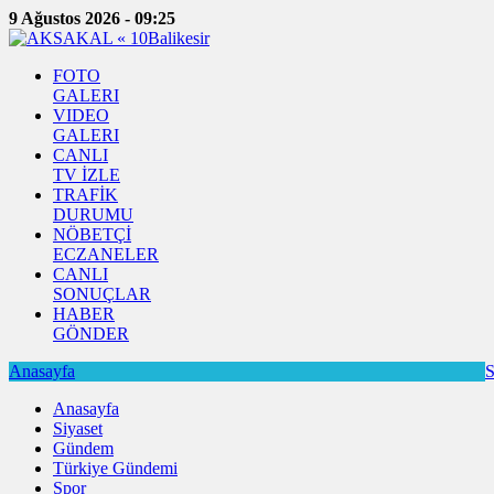
9 Ağustos 2026 - 09:25
FOTO
GALERI
VIDEO
GALERI
CANLI
TV İZLE
TRAFİK
DURUMU
NÖBETÇİ
ECZANELER
CANLI
SONUÇLAR
HABER
GÖNDER
Anasayfa
S
Anasayfa
Siyaset
Gündem
Türkiye Gündemi
Spor