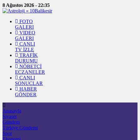
8 Ağustos 2026 - 22:35
FOTO
GALERI
VIDEO
GALERI
CANLI
TV İZLE
TRAFİK
DURUMU
NÖBETÇİ
ECZANELER
CANLI
SONUÇLAR
HABER
GÖNDER
Anasayfa
Siyaset
Gündem
Türkiye Gündemi
Spor
Ekonomi