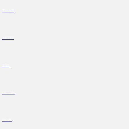
TERAZİ
AKREP
YAY
OĞLAK
KOVA