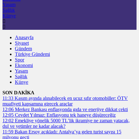
Yaşam
Sağlık
Künye
Anasayfa
Siyaset
Gündem
Türkiye Gündemi
Spor
Ekonomi
Yaşam
Sağlık
Künye
SON DAKİKA
11:33
Kasım ayında alınabilecek en ucuz sıfır otomobiller: ÖTV
muafiyeti kapsamına girecek araçlar
12:06
Merkez Bankası enflasyonda gıda ve enerjiye dikkat çekti
12:05
Cevdet Yılmaz: Enflasyonu tek haneye düşüreceğiz
12:02
Emekliye yönelik 5000 TL’lik ikramiye ne zaman yatacak,
dul ve yetimler ne kadar alacak?
11:59
Bakan Ersoy açıkladı: Antalya’ya gelen turist sayısı 15
milyonu geçti