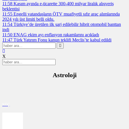
11:58
Kasım ayında e-ticarette 300-400 milyar liralık alışveriş
beklentisi
11:55
Engelli vatandaşların ÖTV muafiyetli sıfır araç alımlarında
2024 yılı üst limiti belli oldu.
11:54
Türkiye’de üretilen ilk şarj edilebilir hibrit otomobil banttan
indi
11:50
ENAG ekim ayı enflasyon rakamlarını açıkladı
11:47
Türk Yatırım Fonu kanun teklifi Meclis’te kabul edildi
X
Astroloji
KOÇ