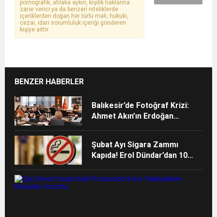
pornografik, ahlaka aykırı, kişilik haklarına
zarar verici ya da benzeri niteliklerde
içeriklerden doğan her türlü mali, hukuki,
cezai, idari sorumluluk içeriği gönderen
kişiye aittir.
BENZER HABERLER
Balıkesir’de Fotoğraf Krizi:
Ahmet Akın’ın Erdoğan
Fotoğrafı Kriz Yarattı!
Şubat Ayı Sigara Zammı
Kapıda! Erol Dündar’dan 10
TL’lik “Geçiş Zammı” Uyarısı