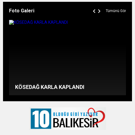
Foto Galeri
Tümünü Gör
BALIKESİR’DE GAZİLER GÜNÜ
CUMHURBAŞKANLIĞI SEÇİMİNDEN
KUTLAMALARI
RENKLİ GÖRÜNTÜLER
NEMRUT’TAN KAR MANZARALARI
KÖSEDAĞ KARLA KAPLANDI