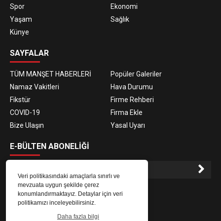
Spor
Ekonomi
Yaşam
Sağlık
Künye
SAYFALAR
TÜM MANŞET HABERLERİ
Popüler Galeriler
Namaz Vakitleri
Hava Durumu
Fikstür
Firme Rehberi
COVID-19
Firma Ekle
Bize Ulaşın
Yasal Uyarı
E-BÜLTEN ABONELİĞİ
Veri politikasındaki amaçlarla sınırlı ve
mevzuata uygun şekilde çerez
E-Bülten aboneliği ile haberlere daha hızlı erişin.
konumlandırmaktayız. Detaylar için veri
politikamızı inceleyebilirsiniz.
Daha fazla bilgi