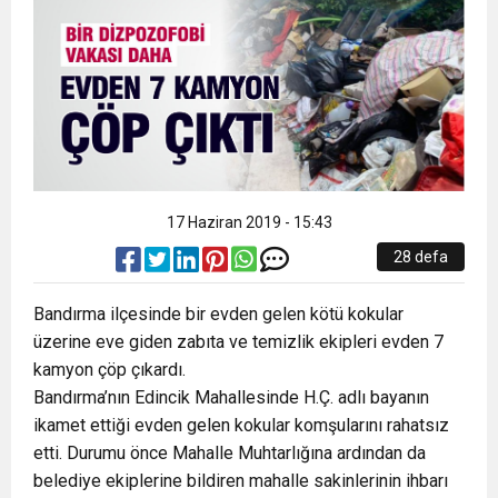
11:55
Engelli vatandaşların ÖTV muafiyetli sıfır araç
alışveriş beklentisi
11:54
Türkiye’de üretilen ilk şarj edilebilir hibrit
alımlarında 2024 yılı üst limiti belli oldu.
11:50
ENAG ekim ayı enflasyon rakamlarını açıkladı
otomobil banttan indi
11:47
17 Haziran 2019 - 15:43
Türk Yatırım Fonu kanun teklifi Meclis’te kabul
28 defa
11:33
Kasım ayında alınabilecek en ucuz sıfır
edildi
Bandırma ilçesinde bir evden gelen kötü kokular
üzerine eve giden zabıta ve temizlik ekipleri evden 7
otomobiller: ÖTV muafiyeti kapsamına girecek
kamyon çöp çıkardı.
Bandırma’nın Edincik Mahallesinde H.Ç. adlı bayanın
ikamet ettiği evden gelen kokular komşularını rahatsız
araçlar
etti. Durumu önce Mahalle Muhtarlığına ardından da
belediye ekiplerine bildiren mahalle sakinlerinin ihbarı