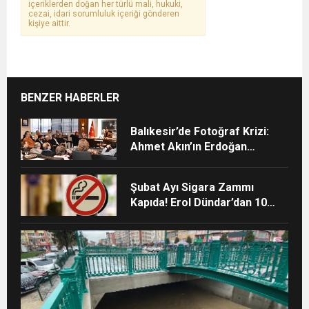
içeriklerden doğan her türlü mali, hukuki,
cezai, idari sorumluluk içeriği gönderen
kişiye aittir.
BENZER HABERLER
Balıkesir’de Fotoğraf Krizi:
Ahmet Akın’ın Erdoğan
Fotoğrafı Kriz Yarattı!
Şubat Ayı Sigara Zammı
Kapıda! Erol Dündar’dan 10
TL’lik “Geçiş Zammı” Uyarısı