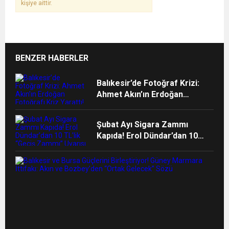
kişiye aittir.
BENZER HABERLER
Balıkesir’de Fotoğraf Krizi:
Ahmet Akın’ın Erdoğan
Fotoğrafı Kriz Yarattı!
Şubat Ayı Sigara Zammı
Kapıda! Erol Dündar’dan 10
TL’lik “Geçiş Zammı” Uyarısı