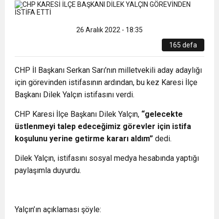
11:55
Sağlık
Engelli vatandaşların ÖTV muafiyetli sıfır araç
alışveriş beklentisi
26 Aralık 2022 - 18:35
165 defa
11:54
Künye
Türkiye’de üretilen ilk şarj edilebilir hibrit
alımlarında 2024 yılı üst limiti belli oldu.
CHP İl Başkanı Serkan Sarı’nın milletvekili aday adaylığı
için görevinden istifasının ardından, bu kez Karesi İlçe
11:50
ENAG ekim ayı enflasyon rakamlarını açıkladı
otomobil banttan indi
Başkanı Dilek Yalçın istifasını verdi.
11:47
CHP Karesi İlçe Başkanı Dilek Yalçın,
“gelecekte
Türk Yatırım Fonu kanun teklifi Meclis’te kabul
üstlenmeyi talep edeceğimiz görevler için istifa
koşulunu yerine getirme kararı aldım”
dedi.
edildi
Dilek Yalçın, istifasını sosyal medya hesabında yaptığı
paylaşımla duyurdu.
Yalçın’ın açıklaması şöyle: